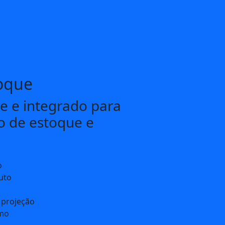
oque
te e integrado para
o de estoque e
o
uto
projeção
imo