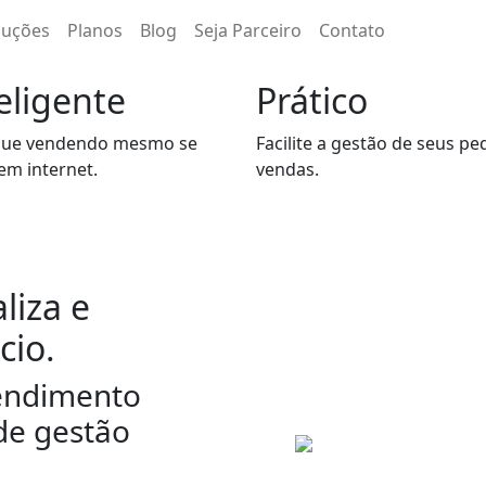
luções
Planos
Blog
Seja Parceiro
Contato
eligente
Prático
nue vendendo mesmo se
Facilite a gestão de seus pe
sem internet.
vendas.
liza e
cio.
endimento
de gestão