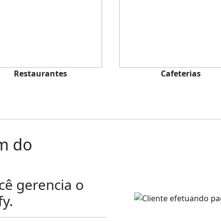
Restaurantes
Cafeterias
ém do
ê gerencia o
fy
.