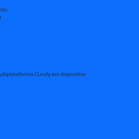
nto
a