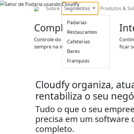
Previous
Sobre
Segmentos
Produtos & So
Padarias
Completo
Int
Restaurantes
Controle do seu estabelecimento
Conti
Cafeterias
sempre na mão.
ficar 
Bares
Franquias
Cloudfy organiza, atua
rentabiliza o seu negó
Tudo o que o seu empre
precisa em um software 
completo.