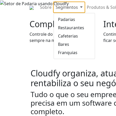
Previous
Sobre
Segmentos
Produtos & So
Padarias
Completo
Int
Restaurantes
Controle do seu estabelecimento
Conti
Cafeterias
sempre na mão.
ficar 
Bares
Franquias
Cloudfy organiza, atua
rentabiliza o seu negó
Tudo o que o seu empre
precisa em um software 
completo.