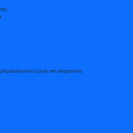
nto
a