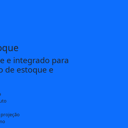
oque
te e integrado para
o de estoque e
o
uto
projeção
imo