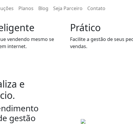
luções
Planos
Blog
Seja Parceiro
Contato
eligente
Prático
nue vendendo mesmo se
Facilite a gestão de seus pe
sem internet.
vendas.
liza e
cio.
endimento
de gestão