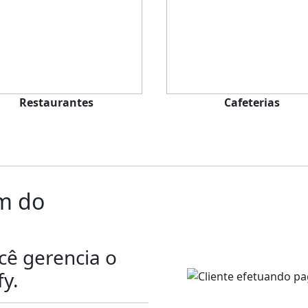
Restaurantes
Cafeterias
ém do
ê gerencia o
fy
.